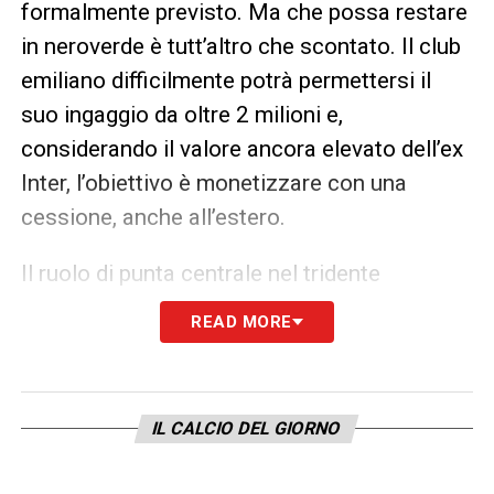
formalmente previsto. Ma che possa restare
in neroverde è tutt’altro che scontato. Il club
emiliano difficilmente potrà permettersi il
suo ingaggio da oltre 2 milioni e,
considerando il valore ancora elevato dell’ex
Inter, l’obiettivo è monetizzare con una
cessione, anche all’estero.
Il ruolo di punta centrale nel tridente
neroverde – vero perno dell’attacco – è
READ MORE
dunque ancora vacante. Se
Colombo
rappresenta una pista concreta, rimane viva
anche l’attenzione su giovani di prospettiva
IL CALCIO DEL GIORNO
come
Francesco Pio Esposito
, reduce da
una stagione eccellente allo Spezia con 19