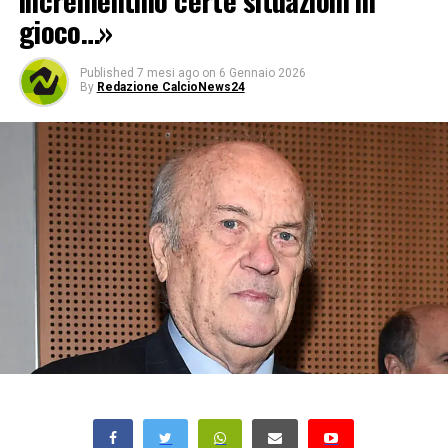
incrementino certe situazioni in
gioco…»
Published
7 mesi ago
on
6 Gennaio 2026
By
Redazione CalcioNews24