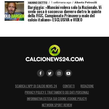
1 settimana ago
Alberto Petrosilli
HANNO DETTO
Bargiggia: «Mancini voleva solo la Nazionale. Vi
svelo cosa è successo davvero dietro le quinte
della FIGC. Campionato Primavera male del
calcio italiano» ESCLUSIVA e VIDEO
SCARICA L’APP DI CALCIO NEWS 24
CONTATTI
REDAZIONE
PRIVACY POLICY E TRATTAMENTO DEI DATI PERSONALI
INFORMATIVA ESTESA SUI COOKIE (COOKIE POLICY)
NETWORK SPORT REVIEW