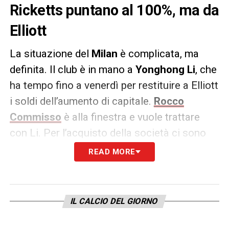
Ricketts puntano al 100%, ma da
Elliott
La situazione del
Milan
è complicata, ma
definita. Il club è in mano a
Yonghong Li
, che
ha tempo fino a venerdì per restituire a Elliott
i soldi dell’aumento di capitale.
Rocco
Commisso
è alla finestra e vuole trattare
con Li. Per l’acquisto della società ci sono
anche
Stephen Ross
e
Thomas Ricketts
,
READ MORE
ma al contrario di Commisso i due
statunitensi sono interessati a trattare con il
fondo di Paul Singer. Questo significa che
IL CALCIO DEL GIORNO
Commisso potrebbe essere una soluzione
che può attuarsi entro poche settimane,