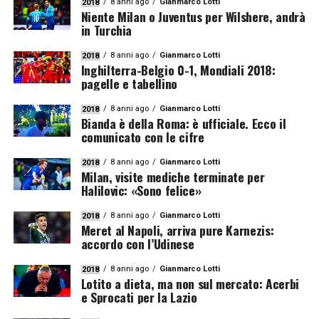
8 anni ago
Gianmarco Lotti
2018
Niente Milan o Juventus per Wilshere, andrà
in Turchia
8 anni ago
Gianmarco Lotti
2018
Inghilterra-Belgio 0-1, Mondiali 2018:
pagelle e tabellino
8 anni ago
Gianmarco Lotti
2018
Bianda è della Roma: è ufficiale. Ecco il
comunicato con le cifre
8 anni ago
Gianmarco Lotti
2018
Milan, visite mediche terminate per
Halilovic: «Sono felice»
8 anni ago
Gianmarco Lotti
2018
Meret al Napoli, arriva pure Karnezis:
accordo con l’Udinese
8 anni ago
Gianmarco Lotti
2018
Lotito a dieta, ma non sul mercato: Acerbi
e Sprocati per la Lazio