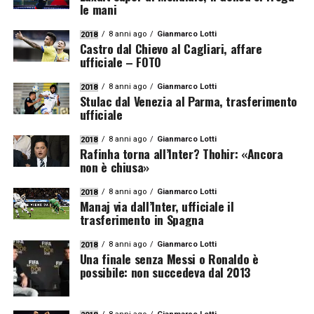
le mani
8 anni ago
Gianmarco Lotti
2018
Castro dal Chievo al Cagliari, affare
ufficiale – FOTO
8 anni ago
Gianmarco Lotti
2018
Stulac dal Venezia al Parma, trasferimento
ufficiale
8 anni ago
Gianmarco Lotti
2018
Rafinha torna all’Inter? Thohir: «Ancora
non è chiusa»
8 anni ago
Gianmarco Lotti
2018
Manaj via dall’Inter, ufficiale il
trasferimento in Spagna
8 anni ago
Gianmarco Lotti
2018
Una finale senza Messi o Ronaldo è
possibile: non succedeva dal 2013