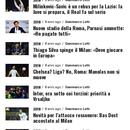
8 anni ago
Gianmarco Lotti
2018
Milinkovic-Savic è un rebus per la Lazio: la
Juve si prepara, il Real fa sul serio
8 anni ago
Gianmarco Lotti
2018
Nuovo stadio della Roma, Parnasi ammette:
«Ho pagato tutti»
8 anni ago
Gianmarco Lotti
2018
Thiago Silva spinge il Milan: «Deve giocare
in Europa»
8 anni ago
Gianmarco Lotti
2018
Chelsea? Liga? No, Roma: Manolas non si
muove
8 anni ago
Gianmarco Lotti
2018
Inter, ora sotto coi terzini: priorità a
Vrsaljko
8 anni ago
Gianmarco Lotti
2018
Novità per l’attacco rossonero: Bas Dost
accostato al Milan