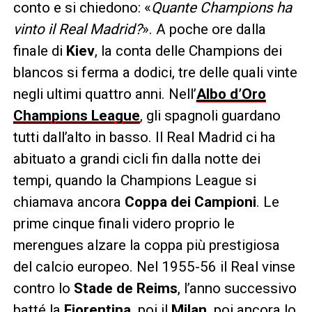
conto e si chiedono: «
Quante Champions ha
vinto il Real Madrid?
». A poche ore dalla
finale di
Kiev
, la conta delle Champions dei
blancos si ferma a dodici, tre delle quali vinte
negli ultimi quattro anni. Nell’
Albo d’Oro
Champions League
, gli spagnoli guardano
tutti dall’alto in basso. Il Real Madrid ci ha
abituato a grandi cicli fin dalla notte dei
tempi, quando la Champions League si
chiamava ancora
Coppa dei Campioni
. Le
prime cinque finali videro proprio le
merengues alzare la coppa più prestigiosa
del calcio europeo. Nel 1955-56 il Real vinse
contro lo
Stade de Reims
, l’anno successivo
batté la
Fiorentina,
poi il
Milan,
poi ancora lo