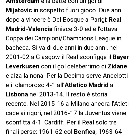
Amsterdam
e la batte con un gol di
Mijatovic
in sospetto fuori gioco. Due anni
dopo a vincere è Del Bosque a Parigi:
Real
Madrid-Valencia
finisce 3-0 ed è l’ottava
Coppa dei Campioni/Champions League in
bacheca. Si va di due anni in due anni, nel
2001-02 a Glasgow il Real sconfigge il
Bayer
Leverkusen
con il gol celeberrimo di
Zidane
e alza la nona. Per la Decima serve Ancelotti
e il clamoroso 4-1 all’
Atletico Madrid
a
Lisbona
nel 2013-14. Il resto è storia
recente. Nel 2015-16 a Milano ancora l’Atleti
cade ai rigori, nel 2016-17 la Juventus viene
sconfitta 4-1 Cardiff. Per il Real solo tre
finali perse: 1961-62 col
Benfica
, 1963-64