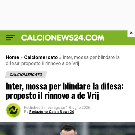
×
Home
»
Calciomercato
»
Inter, mossa per blindare la
difesa: proposto il rinnovo a de Vrij
CALCIOMERCATO
Inter, mossa per blindare la difesa:
proposto il rinnovo a de Vrij
Published
2 mesi ago
on
1 Giugno 2026
By
Redazione CalcioNews24