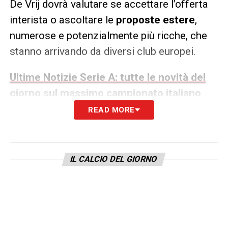
De Vrij dovrà valutare se accettare l’offerta
interista o ascoltare le
proposte estere
,
numerose e potenzialmente più ricche, che
stanno arrivando da diversi club europei.
Ultime Notizie Serie A: tutte le novità del
giorno sul massimo campionato italiano
READ MORE
FABRIZIO ROMANO
– «Dopo Mkhitaryan,
l’Inter prova anche a rinnovare de Vrij – sarà
l’olandese a decidere tra diverse proposte
IL CALCIO DEL GIORNO
già ricevute anche all’estero. Inter ora in
attesa»
LA PLAYLIST DELLE NOSTRE TOP NEWS