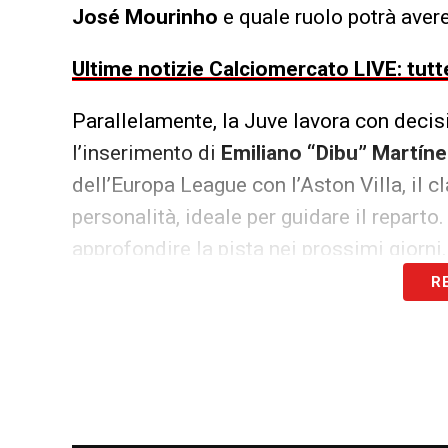
José Mourinho
e quale ruolo potrà aver
Ultime notizie Calciomercato LIVE: tutte
Parallelamente, la Juve lavora con decisio
l’inserimento di
Emiliano “Dibu” Martín
dell’Europa League con l’Aston Villa, il c
personalità, ideale per guidare il reparto
approfondire la pista nei prossimi giorni.
R
Resta monitorato anche
Guglielmo Vicar
valutato dalla dirigenza. A riportarlo è D
LA PLAYLIST DELLE NOSTRE TOP NEW