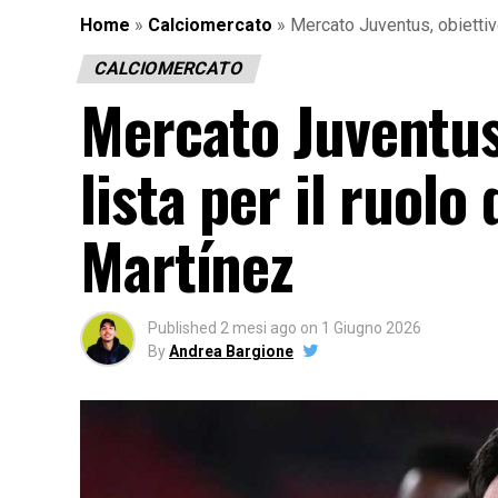
Home
»
Calciomercato
»
Mercato Juventus, obiettivo
CALCIOMERCATO
Mercato Juventus,
lista per il ruolo
Martínez
Published
2 mesi ago
on
1 Giugno 2026
By
Andrea Bargione