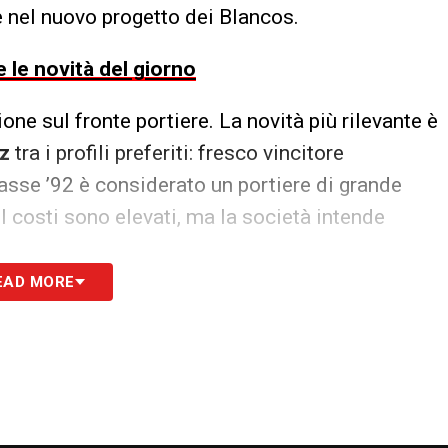
e nel nuovo progetto dei Blancos.
 le novità del giorno
ne sul fronte portiere. La novità più rilevante è
ez
tra i profili preferiti: fresco vincitore
lasse ’92 è considerato un portiere di grande
. I costi sono elevati, ma la società intende
EAD MORE
io
del Tottenham, altro nome gradito e tuttora
i Marzio.
S