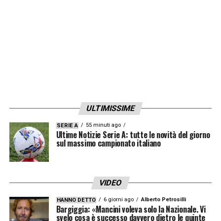
speranza del Torino è di chiudere a un prezzo
ancora più basso. Sono in atto le prime
richieste di informazioni e pare proprio che il
centrale del
Genoa
possa rientrare a pieno
titolo nel mercato del Torino. Izzo arriva da
una stagione difficile dopo la sanzione per
calcioscommesse, a Torino avrebbe una
ULTIMISSIME
maglia da titolare.
55 minuti ago
SERIE A
Ultime Notizie Serie A: tutte le novità del giorno
LA PLAYLIST DELLE NOSTRE TOP NEWS
sul massimo campionato italiano
VIDEO
6 giorni ago
Alberto Petrosilli
HANNO DETTO
Bargiggia: «Mancini voleva solo la Nazionale. Vi
svelo cosa è successo davvero dietro le quinte