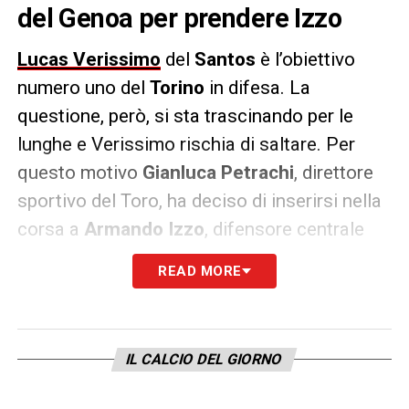
del Genoa per prendere Izzo
Lucas Verissimo
del
Santos
è l’obiettivo
numero uno del
Torino
in difesa. La
questione, però, si sta trascinando per le
lunghe e Verissimo rischia di saltare. Per
questo motivo
Gianluca Petrachi
, direttore
sportivo del Toro, ha deciso di inserirsi nella
corsa a
Armando Izzo
, difensore centrale
del Genoa. Non c’è una vera e propria
READ MORE
trattativa, ma sono in corso alcune
telefonate tra il Torino e il Genoa per l’ex
dell’
Avellino
.
IL CALCIO DEL GIORNO
Costa tra i dieci e i dodici milioni di euro, la