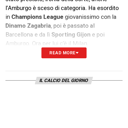
l’Amburgo è sceso di categoria. Ha esordito
in
Champions League
giovanissimo con la
Dinamo Zagabria
, poi è passato al
Barcellona e da lì
Sporting Gijon
e poi
Amburgo. Ora per lui c’è il Milan.
READ MORE
LA PLAYLIST DELLE NOSTRE TOP NEWS
IL CALCIO DEL GIORNO