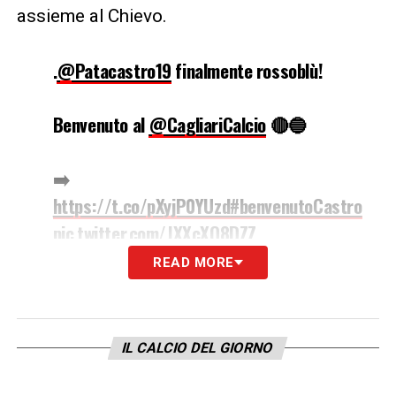
assieme al Chievo.
.
@Patacastro19
finalmente rossoblù!
Benvenuto al
@CagliariCalcio
🔴🔵
➡️
https://t.co/pXyjP0YUzd
#benvenutoCastro
pic.twitter.com/JXXcXQ8DZZ
READ MORE
— Cagliari Calcio (@CagliariCalcio)
June 30, 2018
IL CALCIO DEL GIORNO
LA PLAYLIST DELLE NOSTRE TOP NEWS