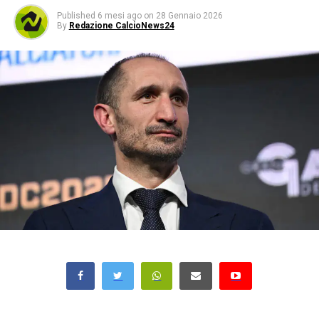
Published
6 mesi ago
on
28 Gennaio 2026
By
Redazione CalcioNews24