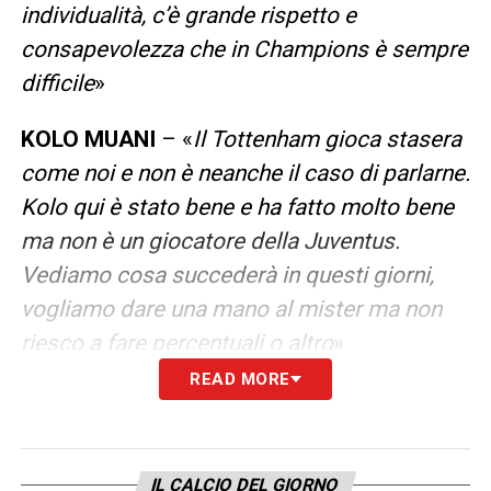
individualità, c’è grande rispetto e
consapevolezza che in Champions è sempre
difficile
»
KOLO MUANI
– «
Il Tottenham gioca stasera
come noi e non è neanche il caso di parlarne.
Kolo qui è stato bene e ha fatto molto bene
ma non è un giocatore della Juventus.
Vediamo cosa succederà in questi giorni,
vogliamo dare una mano al mister ma non
riesco a fare percentuali o altro
»
READ MORE
DOVE L’ITALIA DEVE MIGLIORARE
– «
C’è un
gap importante che a livello economico ci
sta affliggendo, in questo momento c’è
IL CALCIO DEL GIORNO