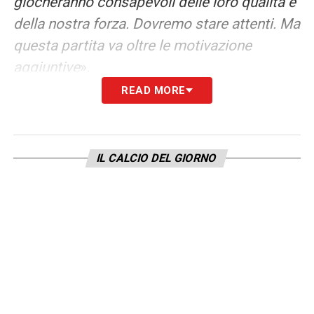
giocheranno consapevoli delle loro qualità e
della nostra forza. Dovremo stare attenti. Ma
questa partita va oltre le motivazione
aggiuntive
».
READ MORE
EN-NESYRI –
«
Situazione abbastanza
semplice, siamo andati a parlare col ragazzo
che ha espresso alcuni dubbi sulla formula.
IL CALCIO DEL GIORNO
Per noi è una trattativa chiusa, non vogliamo
e possiamo acquistare a titolo definitivo.
Vediamo cosa capiterà nei prossimi giorni,
ma per noi questa è una trattativa chiusa».
L’INTERVISTA COMPLETA A CHIELLINI PRE
JUVE NAPOLI