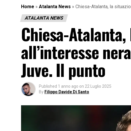
Home
»
Atalanta News
»
Chiesa-Atalanta, la situazio
ATALANTA NEWS
Chiesa-Atalanta, 
all’interesse ner
Juve. Il punto
Published
1 anno ago
on
22 Luglio 2025
By
Filippo Davide Di Santo