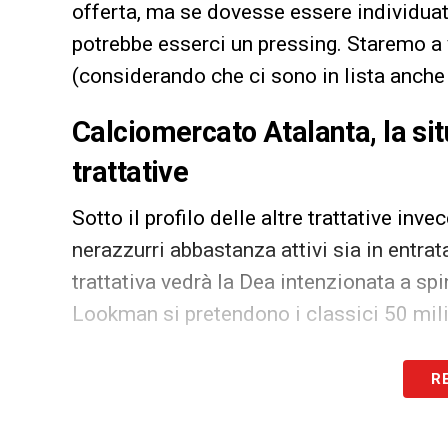
offerta, ma se dovesse essere individuat
potrebbe esserci un pressing. Staremo a 
(considerando che ci sono in lista anche a
Calciomercato Atalanta, la si
trattative
Sotto il profilo delle altre trattative inve
nerazzurri abbastanza attivi sia in entrat
trattativa vedrà la Dea intenzionata a spi
Lookman si pretendono i classici 50 mil
Atalanta Juve, il comunicato s
R
IL COMUNICATO