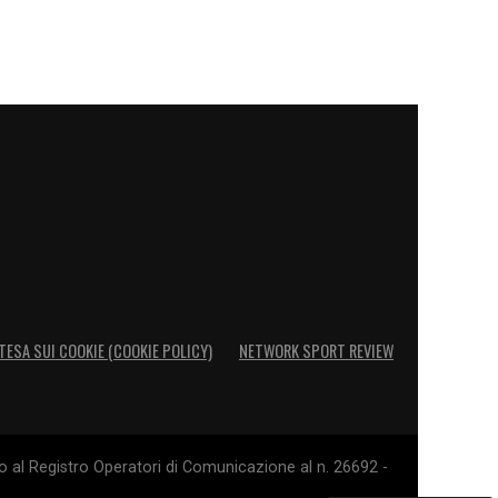
TESA SUI COOKIE (COOKIE POLICY)
NETWORK SPORT REVIEW
o al Registro Operatori di Comunicazione al n. 26692 -