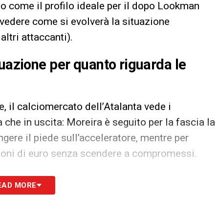
o come il profilo ideale per il dopo Lookman
vedere come si evolverà la situazione
ltri attaccanti).
tuazione per quanto riguarda le
ce, il calciomercato dell’Atalanta vede i
a che in uscita: Moreira è seguito per la fascia la
ngere il piede sull’acceleratore, mentre per
ioni di euro senza scendere a compromessi.
ul trofeo Bortolotti
EAD MORE