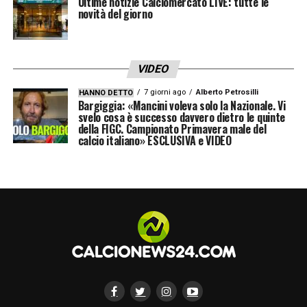
precisa volontà di evitare l’incrocio con
Ultime notizie Calciomercato LIVE: tutte le
novità del giorno
Conte (grande ex della panchina interista) o
se sia solo il frutto della frustrazione per una
sconfitta pesante.
Fatto sta che i due non si
VIDEO
sono salutati. Sui social network le
7 giorni ago
Alberto Petrosilli
HANNO DETTO
Bargiggia: «Mancini voleva solo la Nazionale. Vi
immagini sono diventate immediatamente
svelo cosa è successo davvero dietro le quinte
della FIGC. Campionato Primavera male del
virali
, con i tifosi divisi tra chi giustifica il
calcio italiano» ESCLUSIVA e VIDEO
nervosismo post-gara e chi critica la
mancanza di stile. Una “serataccia” per
entrambi, insomma, che ora dovranno
smaltire la delusione europea rituffandosi
immediatamente nella lotta scudetto.
LA PLAYLIST DELLE NOSTRE TOP NEWS