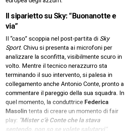
europea degli azzurri.
Il siparietto su Sky: “Buonanotte e
via”
Il “caso” scoppia nel post-partita di
Sky
Sport
. Chivu si presenta ai microfoni per
analizzare la sconfitta, visibilmente scuro in
volto. Mentre il tecnico nerazzurro sta
terminando il suo intervento, si palesa in
collegamento anche Antonio Conte, pronto a
commentare il pareggio della sua squadra. In
quel momento, la conduttrice
Federica
Masolin
tenta di creare un momento di fair
play:
“
Mister c’è Conte che la stava
sentendo, non so se volete salutarvi
“
.