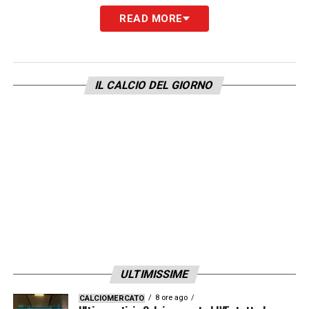
READ MORE
La reazione di Chivu, però, gela lo studio.
L’inviato a Londra riferisce le parole della
conduttrice (l’allenatore era senza
IL CALCIO DEL GIORNO
auricolare), ma il tecnico rumeno taglia
corto. Nessun saluto, nessuna frase di
circostanza, solo un rapido e secco:
“
Va
bene, grazie, buonanotte”
. Detto questo,
Chivu si toglie il microfono e abbandona la
postazione, lasciando cadere nel vuoto
l’invito al confronto con il collega.
Tensione o malinteso?
ULTIMISSIME
Difficile dire se dietro il gesto ci sia una
8 ore ago
CALCIOMERCATO