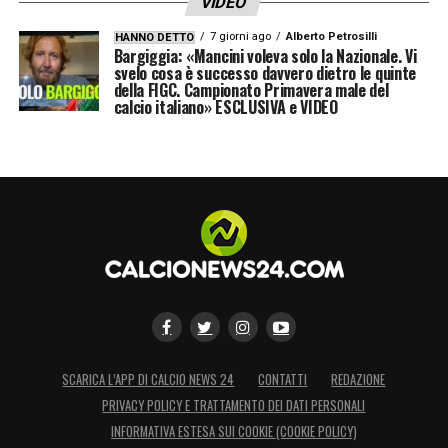
VIDEO
7 giorni ago
Alberto Petrosilli
HANNO DETTO
Bargiggia: «Mancini voleva solo la Nazionale. Vi
svelo cosa è successo davvero dietro le quinte
della FIGC. Campionato Primavera male del
calcio italiano» ESCLUSIVA e VIDEO
SCARICA L’APP DI CALCIO NEWS 24
CONTATTI
REDAZIONE
PRIVACY POLICY E TRATTAMENTO DEI DATI PERSONALI
INFORMATIVA ESTESA SUI COOKIE (COOKIE POLICY)