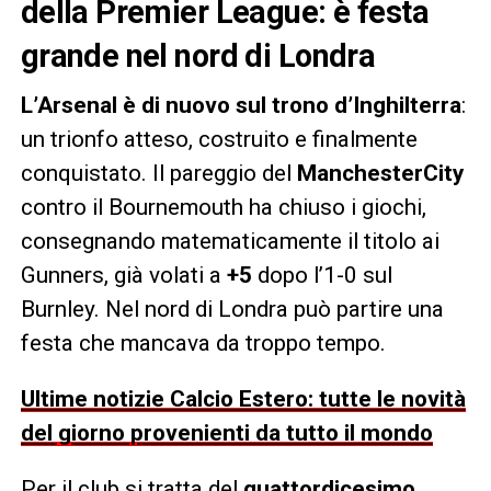
della Premier League: è festa
grande nel nord di Londra
L’Arsenal è di nuovo sul trono d’Inghilterra
:
un trionfo atteso, costruito e finalmente
conquistato. Il pareggio del
ManchesterCity
contro il Bournemouth ha chiuso i giochi,
consegnando matematicamente il titolo ai
Gunners, già volati a
+5
dopo l’1-0 sul
Burnley. Nel nord di Londra può partire una
festa che mancava da troppo tempo.
Ultime notizie Calcio Estero: tutte le novità
del giorno provenienti da tutto il mondo
Per il club si tratta del
quattordicesimo