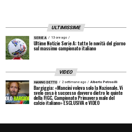
argomento. Sono convinto che potrà alzare il
livello, è umano anche lui».
ULTIMISSIME
LA PLAYLIST DELLE NOSTRE TOP NEWS
13 ore ago
SERIE A
Ultime Notizie Serie A: tutte le novità del giorno
sul massimo campionato italiano
VIDEO
2 settimane ago
Alberto Petrosilli
HANNO DETTO
Bargiggia: «Mancini voleva solo la Nazionale. Vi
svelo cosa è successo davvero dietro le quinte
della FIGC. Campionato Primavera male del
calcio italiano» ESCLUSIVA e VIDEO