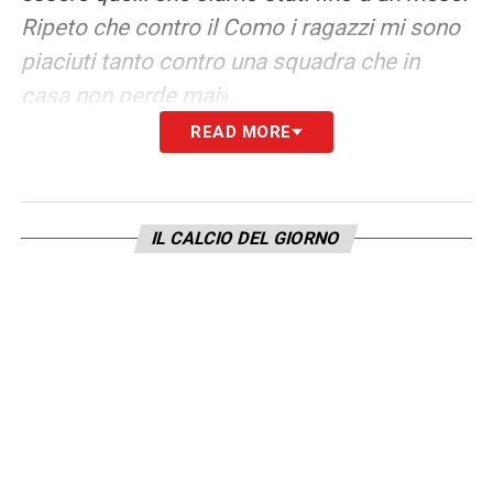
Ripeto che contro il Como i ragazzi mi sono
piaciuti tanto contro una squadra che in
casa non perde mai
».
READ MORE
SUGLI INFORTUNATI
– «
Skorupski è
convocato, si è allenato bene, parlerò con lui
e con Ravaglia ma è pienamente recuperato.
IL CALCIO DEL GIORNO
Dominguez ha molte possibilità di essere
della partita, lo vedo molto in forma e può
venire fuori da questo periodo e ha tante
chance di partire dall’inizio. Immobile? Lui
scalpita per partire dall’inizio ma non ha
ancora i minuti nelle gambe e partire con un
cambio obbligato fin dall’inizio non mi piace
ma contro il Como mi è piaciuto
»