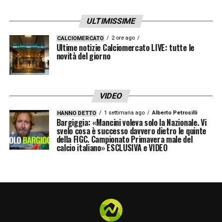
ULTIMISSIME
L’IMPORTANZA DI FREULER
– «
A turno
abbiamo perso un po’ tutti i giocatori.
2 ore ago
CALCIOMERCATO
Ultime notizie Calciomercato LIVE: tutte le
Ritrovare Remo e ritrovare il cervello di
novità del giorno
questa squadra, perché comunica aiuta e
guida per noi è importante. Lui per
VIDEO
esperienza fa sempre queste cose sia
1 settimana ago
Alberto Petrosilli
HANNO DETTO
dentro che fuori dal campo
».
Bargiggia: «Mancini voleva solo la Nazionale. Vi
svelo cosa è successo davvero dietro le quinte
della FIGC. Campionato Primavera male del
SUL MERCATO IN DIFESA
– «
Sul mercato ci
calcio italiano» ESCLUSIVA e VIDEO
pensa la società. È chiaro che senza Lucu
siamo in tre quella zona, ma è una questione
che sarà interesse dei direttori. Ho visto
comunque un Vitik e un Heggem in forma.
Spero di avere delle risposte simili da