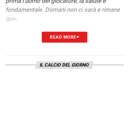
prima l’uomo del giocatore, la salute è
fondamentale. Domani non ci sarà e rimane
qui»
.
INFORTUNIO BORRELLI, DEIOLA E
READ MORE
FOLORUNSHO –
«Borrelli non verrà con noi,
si sospetta uno stiramento. Verrà Mendy
con noi. Deiola non è convocato per fare
IL CALCIO DEL GIORNO
terapia, mentre Folorunsho dovrebbe
accelerare la prossima settimana. Dovrò
cambiare necessariamente la squadra, ma
ho ragazzi che non vedono l’ora di scendere
in campo. Certo, è difficile cambiare
qualcosa che va bene, ma è necessario
farlo»
.