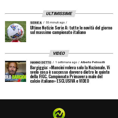
SALVEZZA –
«La salvezza è ancora tutta da
ULTIMISSIME
conquistare, dobbiamo raggiungerla il prima
possibile e poi si faranno altri discorsi. La
55 minuti ago
SERIE A
Ultime Notizie Serie A: tutte le novità del giorno
salvezza si raggiunge partita dopo partita,
sul massimo campionato italiano
richiamo l’attenzione sulla gara con la Roma.
Non possiamo correre rischi. La squadra
VIDEO
deve rimanere in campana, ancora di più
1 settimana ago
Alberto Petrosilli
HANNO DETTO
dopo la partenza di giocatori di valore»
.
Bargiggia: «Mancini voleva solo la Nazionale. Vi
svelo cosa è successo davvero dietro le quinte
della FIGC. Campionato Primavera male del
LA CONFERENZA STAMPA COMPLETA DI
calcio italiano» ESCLUSIVA e VIDEO
PISACANE
LA PLAYLIST DELLE NOSTRE TOP NEWS