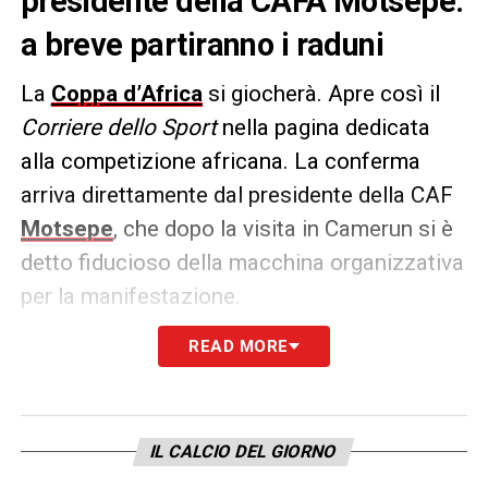
presidente della CAFA Motsepe:
a breve partiranno i raduni
La
Coppa d’Africa
si giocherà. Apre così il
Corriere dello Sport
nella pagina dedicata
alla competizione africana. La conferma
arriva direttamente dal presidente della CAF
Motsepe
, che dopo la visita in Camerun si è
detto fiducioso della macchina organizzativa
per la manifestazione.
READ MORE
Tra qualche giorno prenderanno il via i raduni
e diverse squadre hanno già fatto la lista dei
pre convocati. Al momento sono diversi gli
‘italiani’ presenti: la
Roma
perderà
Diawara,
IL CALCIO DEL GIORNO
Afena Gyan
e
Darboe
, il Napoli non avrà