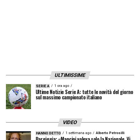
Ounas
(
Algeria
) e
Anguissa
convocato dal
Camerun
così come
Hongla
dell’Hellas
Verona. Il Gambia inserisce nella sua lista
anche
Colley
della
Sampdoria
e dello
Spezia
oltre a
Barrow
. Le situazioni più scomode
sono quelle di
Osimhen
e
Koulibaly
,
infortunati ma che potrebbero partire per la
ULTIMISSIME
Coppa d’Africa.
1 ora ago
SERIE A
Ultime Notizie Serie A: tutte le novità del giorno
LA PLAYLIST DELLE NOSTRE TOP NEWS
sul massimo campionato italiano
VIDEO
1 settimana ago
Alberto Petrosilli
HANNO DETTO
Bargiggia: «Mancini voleva solo la Nazionale. Vi