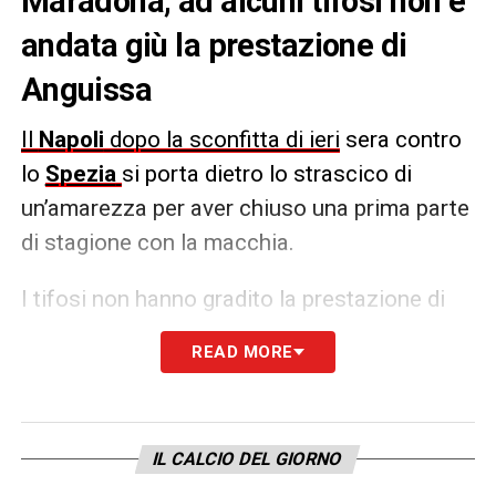
Maradona, ad alcuni tifosi non è
andata giù la prestazione di
Anguissa
Il
Napoli
dopo la sconfitta di ieri
sera contro
lo
Spezia
si porta dietro lo strascico di
un’amarezza per aver chiuso una prima parte
di stagione con la macchia.
I tifosi non hanno gradito la prestazione di
Anguissa
che lo hanno accusato di pensare
READ MORE
già alla
Coppa d’Africa
, il centrocampista
risponde:
«Io non sono così frate.»
IL CALCIO DEL GIORNO
LA PLAYLIST DELLE NOSTRE TOP NEWS