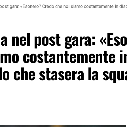
post gara: «Esonero? Credo che noi siamo costantemente in disc
a nel post gara: «Es
amo costantemente i
do che stasera la squ
»