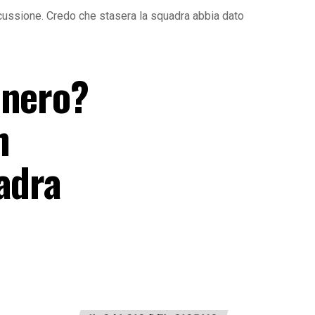
ussione. Credo che stasera la squadra abbia dato
onero?
n
adra