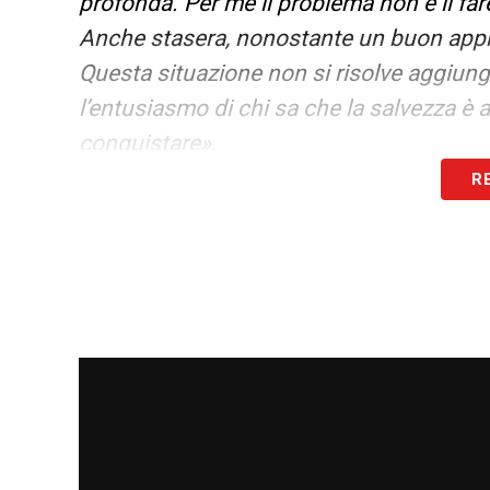
profonda
.
Per me il problema non è il fare
Anche stasera, nonostante un buon appro
Questa situazione non si risolve aggiung
l’entusiasmo di chi sa che la salvezza è a
conquistare
»
.
R
LA PLAYLIST DELLE NOSTRE TOP NEW