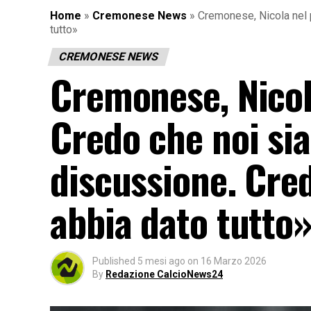
Home
»
Cremonese News
»
Cremonese, Nicola nel 
tutto»
CREMONESE NEWS
Cremonese, Nicol
Credo che noi si
discussione. Cre
abbia dato tutto
Published
5 mesi ago
on
16 Marzo 2026
By
Redazione CalcioNews24