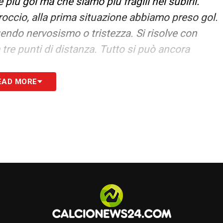
 più gol ma che siamo più fragili nel subirli.
ccio, alla prima situazione abbiamo preso gol.
endo nervosismo o tristezza. Si risolve con
 tre punti di distanza. Tutto si può ancora
EAD MORE
S