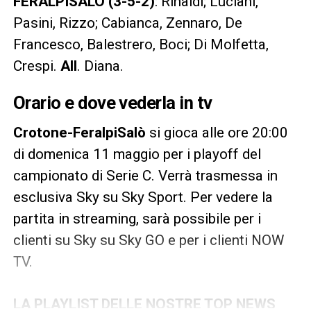
FERALPISALÒ (3-5-2)
: Rinaldi; Luciani,
Pasini, Rizzo; Cabianca, Zennaro, De
Francesco, Balestrero, Boci; Di Molfetta,
Crespi.
All
. Diana.
Orario e dove vederla in tv
Crotone-FeralpiSalò
si gioca alle ore 20:00
di domenica 11 maggio per i playoff del
campionato di Serie C. Verrà trasmessa in
esclusiva Sky su Sky Sport. Per vedere la
partita in streaming, sarà possibile per i
clienti su Sky su Sky GO e per i clienti NOW
TV.
LA PLAYLIST DELLE NOSTRE TOP NEWS