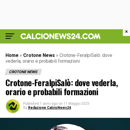
×
Home
»
Crotone News
»
Crotone-FeralpiSalò: dove
vederla, orario e probabili formazioni
CROTONE NEWS
Crotone-FeralpiSalò: dove vederla,
orario e probabili formazioni
Published
1 anno ago
on
11 Maggio 2025
By
Redazione CalcioNews24