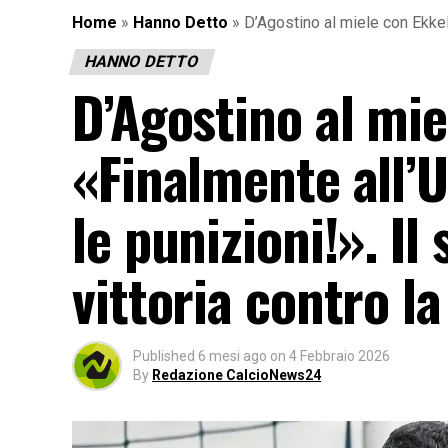
Home
»
Hanno Detto
»
D’Agostino al miele con Ekkel
HANNO DETTO
D’Agostino al mi
«Finalmente all’U
le punizioni!». I
vittoria contro l
Published
6 mesi ago
on
4 Febbraio 2026
By
Redazione CalcioNews24