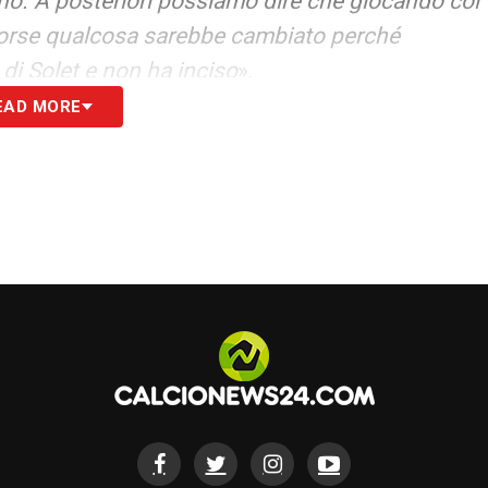
ano. A posteriori possiamo dire che giocando col
, forse qualcosa sarebbe cambiato perché
 di Solet e non ha inciso
».
EAD MORE
atto che questo attaccante stava benissimo e
la sua forza, quindi la sua è una perdita molto
attaccanti, ma Davis è imprescindibile per
o potrebbe agire in quella posizione, magari
 mezzali
».
 l’Udinese non ripeta il campionato ibrido dello
e mantiene questa ossatura e inserisce tre
? Se l’Udinese gioca come contro la Roma può
 davvero indecifrabile
».
 del giorno sul massimo campionato italiano