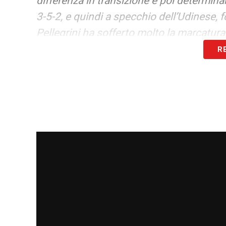
differenza in transizione e poi determin
3-5-2, e quindi a specchio dell’Udinese
Pellegrini ha sofferto molto la marcatura
R
L’ASSENZA DI DAVIS
– «
Partiamo dal f
che alle sue spalle non vedo nessuno del
importante. Non me ne vogliano gli altri 
questo gioco. Detto questo, anche Zaniol
venendo più incontro per fare inserire le
PROSPETTIVE FUTURE
– «
Mi auguro che
scorso anno. Comunque io vedo futuro s
innesti di valore. Pronostico per Lecce
fare tre gol e vincere contro una squadra
Ultime Notizie Serie A: tutte le novità