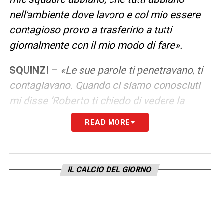
nell’ambiente dove lavoro e col mio essere
contagioso provo a trasferirlo a tutti
giornalmente con il mio modo di fare».
SQUINZI
–
«Le sue parole ti penetravano, ti
contagiavano. Quando ci siamo conosciuti
mi disse ‘Roberto ti chiedo di vedere la
squadra giocare bene e di attaccare’. E
READ MORE
questo mi rimbomba ancora nelle orecchie.
Fare l’allenatore è pesante nel senso che ti
assumi delle responsabilità che a me piace
IL CALCIO DEL GIORNO
portare a termine e quando penso al Dottore
mi dico che sto rispettando quella parola
che avevo dato e che sto rispettando la