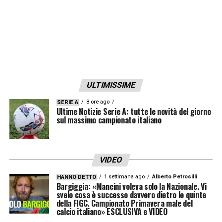
responsabilità presa».
COMPLIMENTI –
«I complimenti dei
colleghi, di gente di calcio, come Guardiola,
Sarri, Rummenigge, mi hanno fatto molto
molto piacere».
ULTIMISSIME
LA PLAYLIST DELLE NOSTRE TOP NEWS
8 ore ago
SERIE A
Ultime Notizie Serie A: tutte le novità del giorno
sul massimo campionato italiano
VIDEO
1 settimana ago
Alberto Petrosilli
HANNO DETTO
Bargiggia: «Mancini voleva solo la Nazionale. Vi
svelo cosa è successo davvero dietro le quinte
della FIGC. Campionato Primavera male del
calcio italiano» ESCLUSIVA e VIDEO