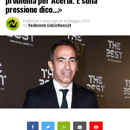
problema per Acerbi. E sulla
pressione dico…»
Published
1 anno ago
on
30 Maggio 2025
By
Redazione CalcioNews24