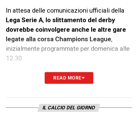
In attesa delle comunicazioni ufficiali della
Lega Serie A
,
lo slittamento del derby
dovrebbe coinvolgere anche le altre gare
legate alla corsa
Champions League
,
inizialmente programmate per domenica alle
12.30.
Le partite interessate sarebbero
Roma-
READ MORE
Lazio
,
Genoa-Milan
,
Juventus-Fiorentina
,
Pisa-Napoli
e
Como-Parma
, tutte
potenzialmente in contemporanea lunedì alle
IL CALCIO DEL GIORNO
20.45
. Resta ora da capire se verranno
modificati anche altri incontri della giornata
rispetto al calendario già comunicato.