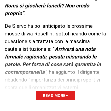
Roma si giocherà lunedì? Non credo
proprio”
.
De Siervo ha poi anticipato le prossime
mosse di via Rosellini, sottolineando come la
questione sia trattata con la massima
cautela istituzionale:
“
Arriverà una nota
formale ragionata, pesata misurando le
parole. Per forza di cose sarà garantita la
contemporaneità”
, ha aggiunto il dirigente,
ribadendo l’importanza dei principi sportivi
sopra quelli organizzativi esterni.
READ MORE
Il ricorso al TAR e il nodo della
contemporaneità