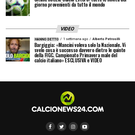
LA PLAYLIST DELLE NOSTRE TOP NEWS
giorno provenienti da tutto il mondo
VIDEO
1 settimana ago
Alberto Petrosilli
HANNO DETTO
Bargiggia: «Mancini voleva solo la Nazionale. Vi
svelo cosa è successo davvero dietro le quinte
della FIGC. Campionato Primavera male del
calcio italiano» ESCLUSIVA e VIDEO