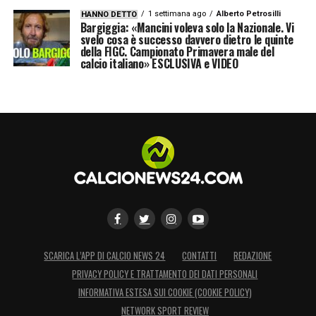
1 settimana ago
Alberto Petrosilli
HANNO DETTO
Bargiggia: «Mancini voleva solo la Nazionale. Vi
svelo cosa è successo davvero dietro le quinte
della FIGC. Campionato Primavera male del
calcio italiano» ESCLUSIVA e VIDEO
SCARICA L’APP DI CALCIO NEWS 24
CONTATTI
REDAZIONE
PRIVACY POLICY E TRATTAMENTO DEI DATI PERSONALI
INFORMATIVA ESTESA SUI COOKIE (COOKIE POLICY)
NETWORK SPORT REVIEW