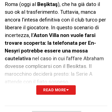
Roma (oggi al
Beşiktaş
), che ha già dato il
suo ok al trasferimento. Tuttavia, manca
ancora l’intesa definitiva con il club turco per
liberare il giocatore. In questo scenario di
incertezza,
l’Aston Villa non vuole farsi
trovare scoperta: la telefonata per En-
Nesyri potrebbe essere una mossa
cautelativa
nel caso in cui l’affare Abraham
dovesse complicarsi con il Besiktas. Il
marocchino deciderà presto: la Serie A
attende con il fiato sospeso.
READ MORE
LA PLAYLIST DELLE NOSTRE TOP NEWS