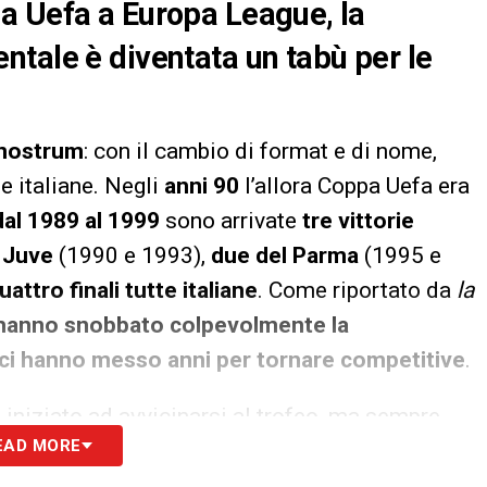
a Uefa a Europa League, la
tale è diventata un tabù per le
 nostrum
: con il cambio di format e di nome,
e italiane. Negli
anni 90
l’allora Coppa Uefa era
dal 1989 al 1999
sono arrivate
tre vittorie
 Juve
(1990 e 1993),
due del Parma
(1995 e
uattro finali tutte italiane
. Come riportato da
la
hanno snobbato colpevolmente la
ci hanno messo anni per tornare competitive
.
 iniziato ad avvicinarsi al trofeo, ma sempre
EAD MORE
mifinaliste nel 2014 e 2015
(con i bianconeri,
ccasione di giocare una finale in casa allo