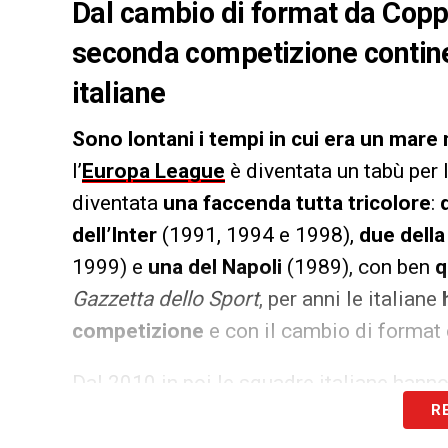
Dal cambio di format da Copp
seconda competizione continen
italiane
Sono lontani i tempi in cui era un mare
l’
Europa League
è diventata un tabù per l
diventata
una faccenda tutta tricolore
:
dell’Inter
(1991, 1994 e 1998),
due della
1999) e
una del Napoli
(1989), con ben
q
Gazzetta dello Sport
, per anni le italiane
competizione
e con il cambio di format
Dal 2010 in poi le squadre italiane hanno
R
mancandolo nel finale:
Juve e Napoli se
all’ultimo anno di Conte, che
persero l’o