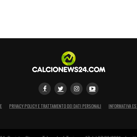
ione Inter e Roma hanno trovato in finale il
che
ha alzato l’Europa League al cielo per 7
ta ad Anfield in una sfida proibitiva con il
ra, provare a spezzare il tabù.
S
E
PRIVACY POLICY E TRATTAMENTO DEI DATI PERSONALI
INFORMATIVA ES