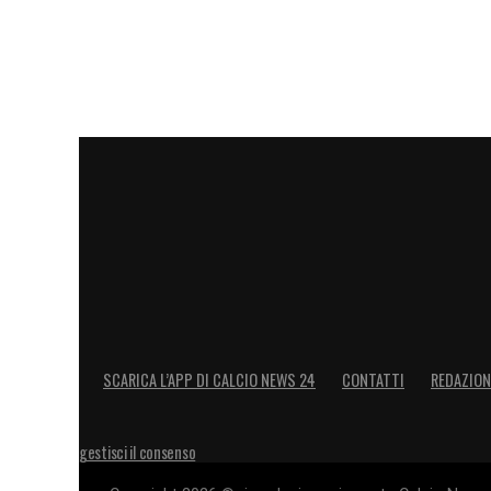
Stadium
) e poi nel
2020 e la scorsa stag
Siviglia
, cannibale della competizione, 
volte
. Domani spetta a
Atalanta
, impegna
Liverpool,
Milan e Roma
, una contro l’alt
LA PLAYLIST DELLE NOSTRE TOP NEW
SCARICA L’APP DI CALCIO NEWS 24
CONTATTI
REDAZION
gestisci il consenso