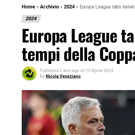
Home
»
Archivio
»
2024
»
Europa League tabù italian
2024
Europa League tab
tempi della Copp
Published
2 anni ago
on
10 Aprile 2024
By
Nicola Veneziano