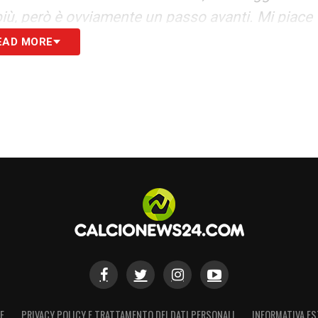
iù, però è ovviamente un passo avanti. Mi piace
cano con un coraggio, una personalità che fa un
EAD MORE
Devono crescere tantissimo ancora, questo è
ono continuare così perché il calcio si dimentica
che hai fatto oggi e da oggi solo ciò che farà
 sono qua, per mettere il piede in terra tutto il
S
E
PRIVACY POLICY E TRATTAMENTO DEI DATI PERSONALI
INFORMATIVA ES