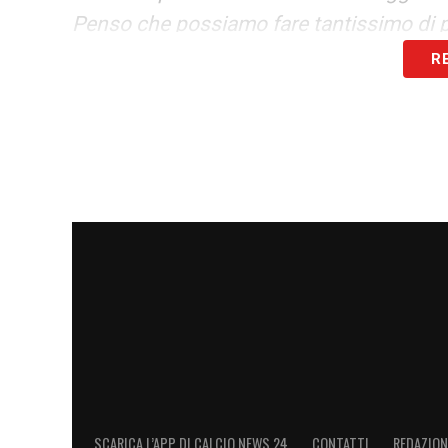
Penso che possiamo fare tantissimo di p
soprattutto che sono molto giovani, gio
R
piacere enorme di allenare e di vedere. 
solo l’inizio della sua carriera, però dev
di tutto ciò che hai fatto, solo conta ciò 
domani. Devono continuare e per questo io
tempo e per farci altra strada da fare»
LA PLAYLIST DELLE NOSTRE TOP NEW
SCARICA L’APP DI CALCIO NEWS 24
CONTATTI
REDAZION