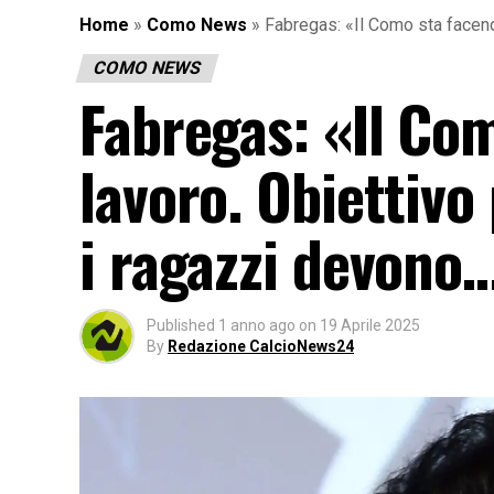
Home
»
Como News
»
Fabregas: «Il Como sta facend
COMO NEWS
Fabregas: «Il Co
lavoro. Obiettivo 
i ragazzi devono
Published
1 anno ago
on
19 Aprile 2025
By
Redazione CalcioNews24