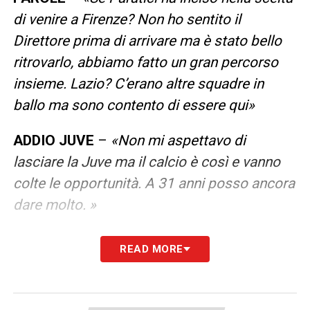
di venire a Firenze? Non ho sentito il
Direttore prima di arrivare ma è stato bello
ritrovarlo, abbiamo fatto un gran percorso
insieme. Lazio? C’erano altre squadre in
ballo ma sono contento di essere qui
»
ADDIO JUVE
–
«
Non mi aspettavo di
lasciare la Juve ma il calcio è così e vanno
colte le opportunità. A 31 anni posso ancora
dare molto
. »
PROBLEMI FISICI –
«
Vengo da alcuni
READ MORE
infortuni fastidiosi. Nel ultimi 10 giorni ho
fatto sedute doppie per essere in condizione
quanto prima. Contro il Pisa potrei essere