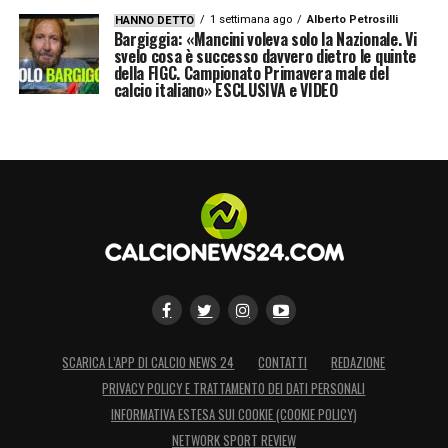
1 settimana ago
Alberto Petrosilli
HANNO DETTO
Bargiggia: «Mancini voleva solo la Nazionale. Vi
svelo cosa è successo davvero dietro le quinte
della FIGC. Campionato Primavera male del
calcio italiano» ESCLUSIVA e VIDEO
SCARICA L’APP DI CALCIO NEWS 24
CONTATTI
REDAZIONE
PRIVACY POLICY E TRATTAMENTO DEI DATI PERSONALI
INFORMATIVA ESTESA SUI COOKIE (COOKIE POLICY)
NETWORK SPORT REVIEW