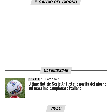
IL CALCIO DEL GIORNO
pronto a dare una mano
»
FIRENZE
–
«Firenze sicuramente trova un
giocatore più grandicello ed esperto che ha
vissuto momenti belli e difficili che lo hanno
formato come calciatore e come uomo.
Voglio portare la mia esperienza in questa
squadra»
.
ULTIMISSIME
LA PLAYLIST DELLE NOSTRE TOP NEWS
11 ore ago
SERIE A
Ultime Notizie Serie A: tutte le novità del giorno
sul massimo campionato italiano
VIDEO