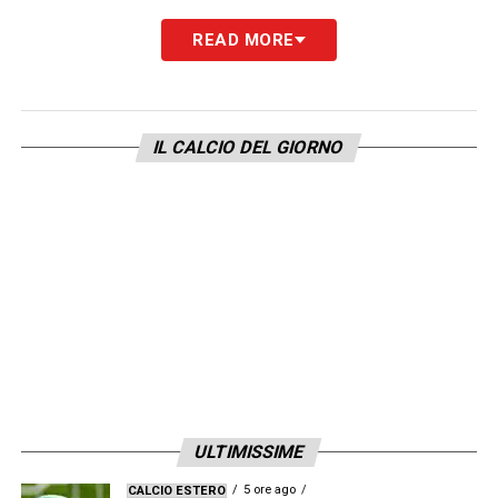
“A Daniele – le parole del Presidente e sua
READ MORE
moglie Catherine – auguriamo, con grande
stima e affetto, tutto il meglio per il suo
futuro”.
IL CALCIO DEL GIORNO
LEGGI ANCHE –
Ultime Notizie Serie A:
tutte le novità del giorno sul massimo
campionato italiano
LA PLAYLIST DELLE NOSTRE TOP NEWS
ULTIMISSIME
5 ore ago
CALCIO ESTERO