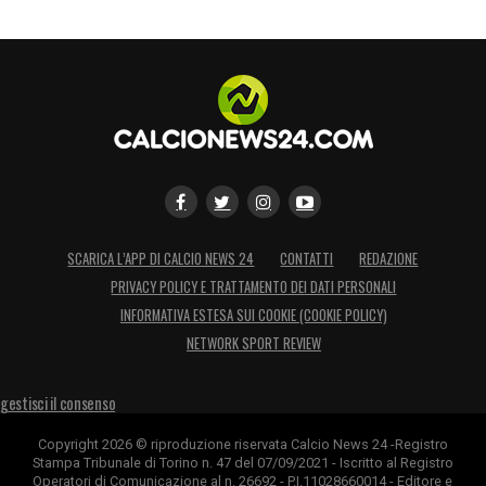
SCARICA L’APP DI CALCIO NEWS 24
CONTATTI
REDAZIONE
PRIVACY POLICY E TRATTAMENTO DEI DATI PERSONALI
INFORMATIVA ESTESA SUI COOKIE (COOKIE POLICY)
NETWORK SPORT REVIEW
gestisci il consenso
Copyright 2026 © riproduzione riservata Calcio News 24 -Registro
Stampa Tribunale di Torino n. 47 del 07/09/2021 - Iscritto al Registro
Operatori di Comunicazione al n. 26692 - P.I.11028660014 - Editore e