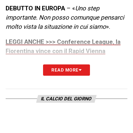
DEBUTTO IN EUROPA
– «
Uno step
importante. Non posso comunque pensarci
molto vista la situazione in cui siamo
».
LEGGI ANCHE >>> Conference League, la
Fiorentina vince con il Rapid Vienna
DZEKO E DE GEA
– «
Giocheranno. Ho
READ MORE
parlato con Martinelli e ho spiegato la scelta
di far giocare dall’inizio David»
.
IL CALCIO DEL GIORNO
SULLA PARTITA
– «
E’ un altro calcio. Loro
sono forti e con un gioco propositivo.
Conterà molto interpretare nel migliore dei
modi la differenza fra le due competizioni
».