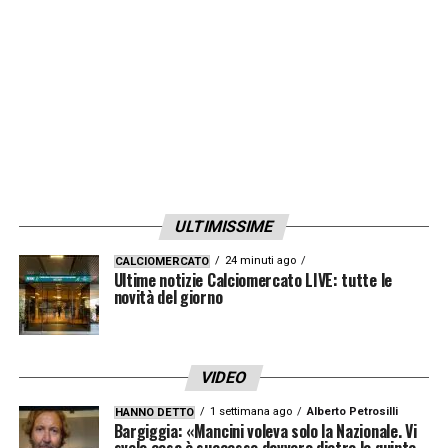
ULTIMISSIME
24 minuti ago
CALCIOMERCATO
Ultime notizie Calciomercato LIVE: tutte le
novità del giorno
VIDEO
1 settimana ago
Alberto Petrosilli
HANNO DETTO
Bargiggia: «Mancini voleva solo la Nazionale. Vi
svelo cosa è successo davvero dietro le quinte