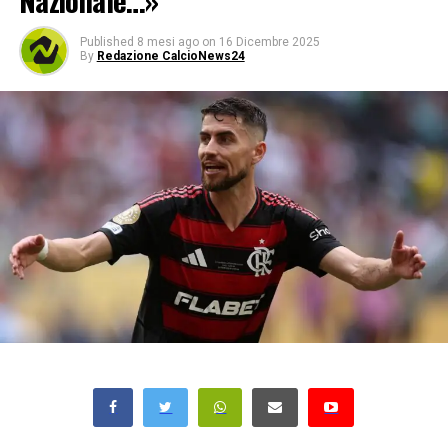
Nazionale…»
Published
8 mesi ago
on
16 Dicembre 2025
By
Redazione CalcioNews24