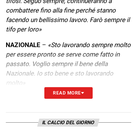
tifosi. Seguo sempre, continueranno a
combattere fino alla fine perché stanno
facendo un bellissimo lavoro. Farò sempre il
tifo per loro
»
NAZIONALE
–
«
Sto lavorando sempre molto
per essere pronto se serve come fatto in
passato. Voglio sempre il bene della
Nazionale. Io sto bene e sto lavorando
molto
»
READ MORE
LEGGI ANCHE –
Ultime notizie Calcio
Estero: tutte le novità del giorno
provenienti da tutto il mondo
IL CALCIO DEL GIORNO
LA PLAYLIST DELLE NOSTRE TOP NEWS