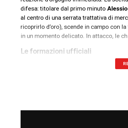
difesa: titolare dal primo minuto
Alessi
al centro di una serrata trattativa di merc
ricoprirlo d’oro), scende in campo con la
in un momento delicato. In attacco, le ch
Le formazioni ufficiali
Ecco le scelte definitive dei due allenator
R
LECCE (4-3-3):
Falcone; Danilo Veiga, Siebert, 
Stulic, Banda.
Allenatore:
Eusebio Di Francesco
LAZIO (4-3-3):
Provedel; Lazzari, Gila, Romagno
Allenatore:
Maurizio Sarri.
LA PLAYLIST DELLE NOSTRE TOP NEW