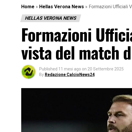
Home
»
Hellas Verona News
»
Formazioni Ufficiali 
HELLAS VERONA NEWS
Formazioni Ufficia
vista del match d
Published
11 mesi ago
on
20 Settembre 2025
By
Redazione CalcioNews24