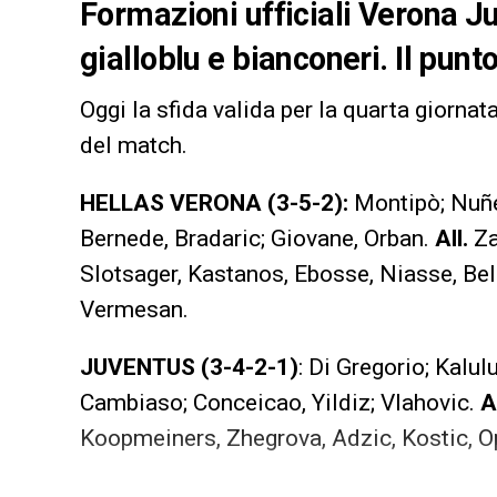
Formazioni ufficiali Verona Juv
gialloblu e bianconeri. Il punt
Oggi la sfida valida per la quarta giornat
del match.
HELLAS VERONA (3-5-2):
Montipò; Nuñez
Bernede, Bradaric; Giovane, Orban.
All.
Za
Slotsager, Kastanos, Ebosse, Niasse, Bell
Vermesan.
JUVENTUS (3-4-2-1)
: Di Gregorio; Kalul
Cambiaso; Conceicao, Yildiz; Vlahovic.
Al
Koopmeiners, Zhegrova, Adzic, Kostic, O