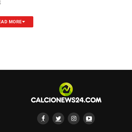
S
EAD MORE