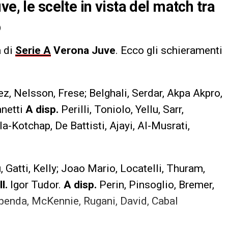
e, le scelte in vista del match tra
o
a di
Serie A
Verona Juve
. Ecco gli schieramenti
, Nelsson, Frese; Belghali, Serdar, Akpa Akpro,
netti
A disp.
Perilli, Toniolo, Yellu, Sarr,
a-Kotchap, De Battisti, Ajayi, Al-Musrati,
u, Gatti, Kelly; Joao Mario, Locatelli, Thuram,
l.
Igor Tudor.
A disp.
Perin, Pinsoglio, Bremer,
penda, McKennie, Rugani, David, Cabal