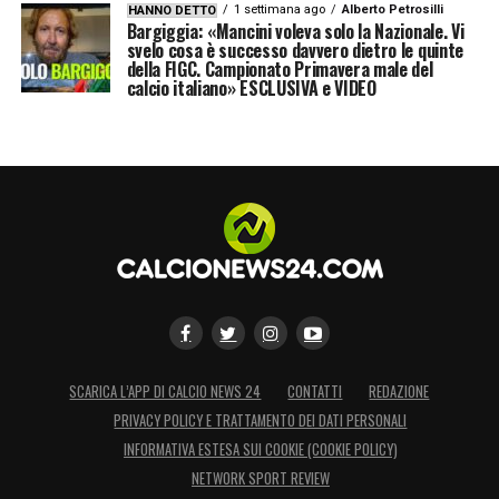
1 settimana ago
Alberto Petrosilli
HANNO DETTO
Bargiggia: «Mancini voleva solo la Nazionale. Vi
svelo cosa è successo davvero dietro le quinte
della FIGC. Campionato Primavera male del
calcio italiano» ESCLUSIVA e VIDEO
SCARICA L’APP DI CALCIO NEWS 24
CONTATTI
REDAZIONE
PRIVACY POLICY E TRATTAMENTO DEI DATI PERSONALI
INFORMATIVA ESTESA SUI COOKIE (COOKIE POLICY)
NETWORK SPORT REVIEW