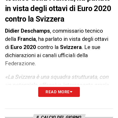
in vista degli ottavi di Euro 2020
contro la Svizzera
Didier
Deschamps
, commissario tecnico
della
Francia
, ha parlato in vista degli ottavi
di
Euro
2020
contro la
Svizzera
. Le sue
dichiarazioni ai canali ufficiali della
Federazione.
«La Svizzera è una squadra strutturata, con
un potenziale offensivo interessante grazie
READ MORE
alla qualità di Embolo, Seferovic e Shaqiri.
Hanno dimostrato di sapersi adattare
all’avversario, come è successo per esempio
con la Turchia: ha giocato con tre difensori
IL CALCIO DEL GIORNO