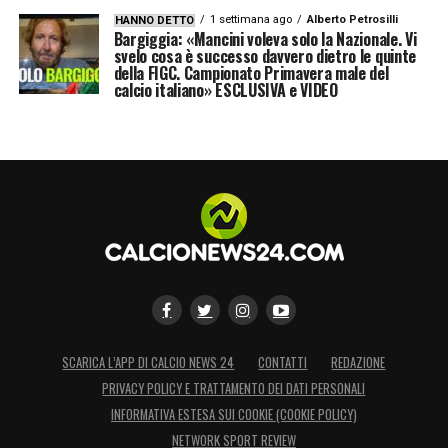
1 settimana ago
Alberto Petrosilli
HANNO DETTO
Bargiggia: «Mancini voleva solo la Nazionale. Vi
svelo cosa è successo davvero dietro le quinte
della FIGC. Campionato Primavera male del
calcio italiano» ESCLUSIVA e VIDEO
SCARICA L’APP DI CALCIO NEWS 24
CONTATTI
REDAZIONE
PRIVACY POLICY E TRATTAMENTO DEI DATI PERSONALI
INFORMATIVA ESTESA SUI COOKIE (COOKIE POLICY)
NETWORK SPORT REVIEW