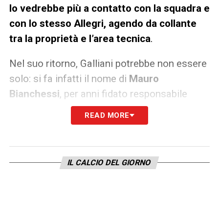
lo vedrebbe più a contatto con la squadra e
con lo stesso Allegri, agendo da collante
tra la proprietà e l’area tecnica
.
Nel suo ritorno, Galliani potrebbe non essere
solo: si fa infatti il nome di
Mauro
Bianchessi
, per anni fidato responsabile
dello scouting rossonero, che potrebbe
READ MORE
essere reintegrato nella struttura di
Milan
Futuro
. I documenti sono pronti. L’attesa è
quasi finita. I giorni del Condor stanno per
IL CALCIO DEL GIORNO
tornare.
LA PLAYLIST DELLE NOSTRE TOP NEWS