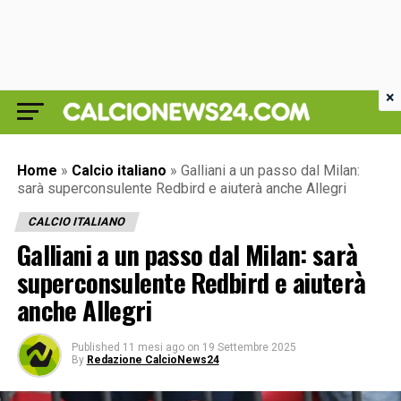
×
Home
»
Calcio italiano
»
Galliani a un passo dal Milan:
sarà superconsulente Redbird e aiuterà anche Allegri
CALCIO ITALIANO
Galliani a un passo dal Milan: sarà
superconsulente Redbird e aiuterà
anche Allegri
Published
11 mesi ago
on
19 Settembre 2025
By
Redazione CalcioNews24