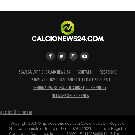
SCARICA L’APP DI CALCIO NEWS 24
CONTATTI
REDAZIONE
PRIVACY POLICY E TRATTAMENTO DEI DATI PERSONALI
INFORMATIVA ESTESA SUI COOKIE (COOKIE POLICY)
NETWORK SPORT REVIEW
gestisci il consenso
Copyright 2026 © riproduzione riservata Calcio News 24 -Registro
Stampa Tribunale di Torino n. 47 del 07/09/2021 - Iscritto al Registro
Operatori di Comunicazione al n. 26692 - P.I.11028660014 - Editore e