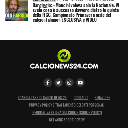
Bargiggia: «Mancini voleva solo la Nazionale. Vi
svelo cosa è successo davvero dietro le quinte
della FIGC. Campionato Primavera male del
calcio italiano» ESCLUSIVA e VIDEO
SCARICA L’APP DI CALCIO NEWS 24
CONTATTI
REDAZIONE
PRIVACY POLICY E TRATTAMENTO DEI DATI PERSONALI
INFORMATIVA ESTESA SUI COOKIE (COOKIE POLICY)
NETWORK SPORT REVIEW