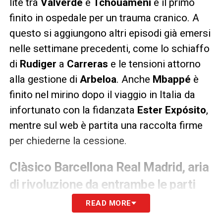
lite tra
Valverde
e
Tchouameni
e il primo
finito in ospedale per un trauma cranico. A
questo si aggiungono altri episodi già emersi
nelle settimane precedenti, come lo schiaffo
di
Rudiger
a
Carreras
e le tensioni attorno
alla gestione di
Arbeloa
. Anche
Mbappé
è
finito nel mirino dopo il viaggio in Italia da
infortunato con la fidanzata
Ester Expósito
,
mentre sul web è partita una raccolta firme
per chiederne la cessione.
Clàsico Barcellona Real Madrid, aria
di rivoluzione da entrambe le parti
READ MORE
Domenica potrebbe essere l’ultimo
Clàsico
per diversi protagonisti. A Madrid si parla di