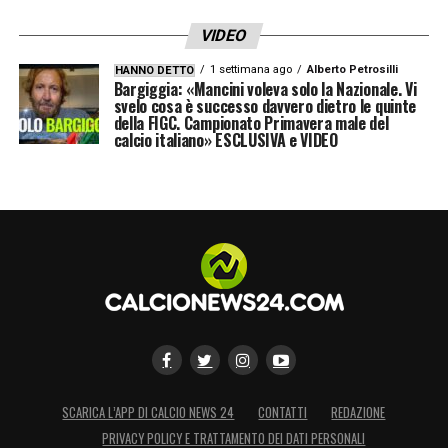
VIDEO
1 settimana ago
Alberto Petrosilli
HANNO DETTO
Bargiggia: «Mancini voleva solo la Nazionale. Vi
svelo cosa è successo davvero dietro le quinte
della FIGC. Campionato Primavera male del
calcio italiano» ESCLUSIVA e VIDEO
SCARICA L’APP DI CALCIO NEWS 24
CONTATTI
REDAZIONE
PRIVACY POLICY E TRATTAMENTO DEI DATI PERSONALI