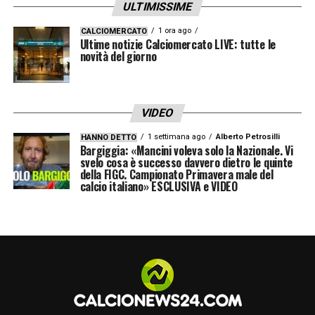
cattivo, non sarà mai come Chiellini perchè
ULTIMISSIME
non ha il suo carattere ma ha tutto».
1 ora ago
CALCIOMERCATO
Ultime notizie Calciomercato LIVE: tutte le
novità del giorno
MERCATO
–
«Non è giusto che parlo di
mercato quando i ragazzi sono giù che si
leccano le ferite. Porto troppo rispetto a loro
VIDEO
per venire qui e dire le caratteristiche che
1 settimana ago
Alberto Petrosilli
HANNO DETTO
Bargiggia: «Mancini voleva solo la Nazionale. Vi
mancano. Non dovessero bastare per
svelo cosa è successo davvero dietro le quinte
salvarsi allora sarà colpa mia»
della FIGC. Campionato Primavera male del
calcio italiano» ESCLUSIVA e VIDEO
LA PLAYLIST DELLE NOSTRE TOP NEWS