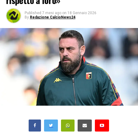
rispetto a loro»
Published
7 mesi ago
on
18 Gennaio 2026
By
Redazione CalcioNews24