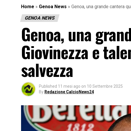
Home
»
Genoa News
»
Genoa, una grande cantera que
GENOA NEWS
Genoa, una grand
Giovinezza e tale
salvezza
Published
11 mesi ago
on
10 Settembre 2025
By
Redazione CalcioNews24