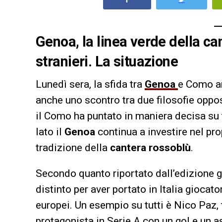
Genoa, la linea verde della can
stranieri
. La situazione
Lunedì sera, la sfida tra
Genoa
e Como an
anche uno scontro tra due filosofie oppos
il Como ha puntato in maniera decisa su ta
lato il
Genoa
continua a investire nel pr
tradizione della
cantera rossoblù
.
Secondo quanto riportato dall’edizione
distinto per aver portato in Italia giocato
europei. Un esempio su tutti è Nico Paz, 
protagonista in Serie A con un gol e un a