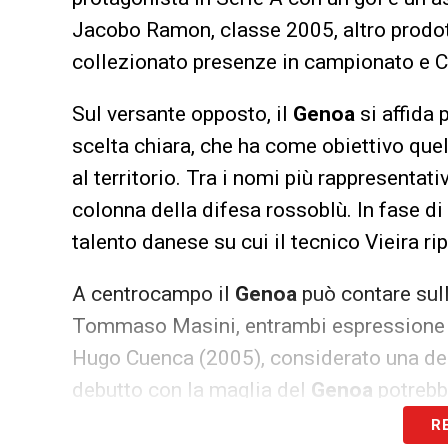
Jacobo Ramon, classe 2005, altro prodott
collezionato presenze in campionato e Co
Sul versante opposto, il
Genoa
si affida 
scelta chiara, che ha come obiettivo quel
al territorio. Tra i nomi più rappresentat
colonna della difesa rossoblù. In fase di
talento danese su cui il tecnico Vieira ri
A centrocampo il
Genoa
può contare sul
Tommaso Masini, entrambi espressione de
Hugo Cuenca (2005), considerato una dell
debutto con la maglia del
Genoa
potrebb
R
Nella lista dei giovani a disposizione figu