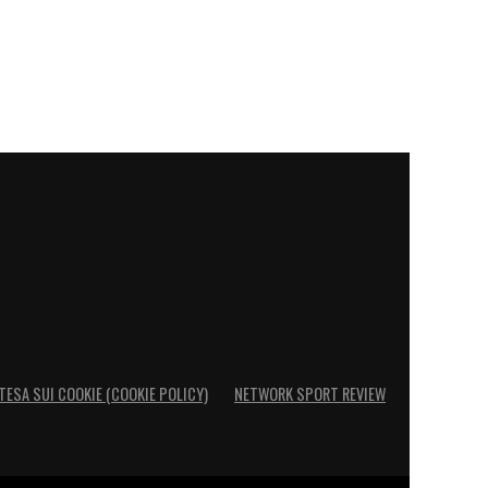
TESA SUI COOKIE (COOKIE POLICY)
NETWORK SPORT REVIEW