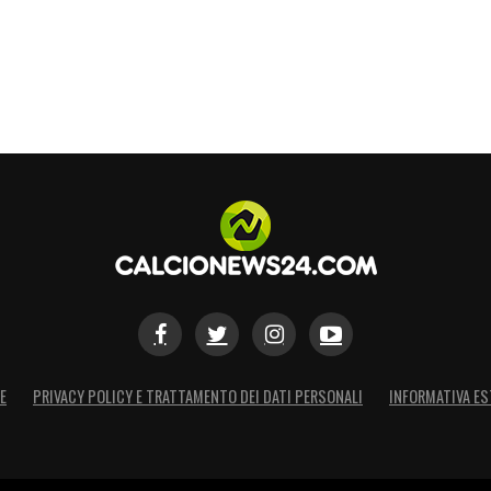
andese Ellertsson (2002) e il promettente
an per rafforzare il reparto offensivo. Non da
i, Venturino ed Ekhator (tutti classe 2006),
nti a ritornare protagonisti in maglia rossoblù.
ssione di crescita interna, confermandosi come
uppo del talento giovanile. Una sfida tecnica e
 fuori dal tabellino dei marcatori.
S
E
PRIVACY POLICY E TRATTAMENTO DEI DATI PERSONALI
INFORMATIVA ES