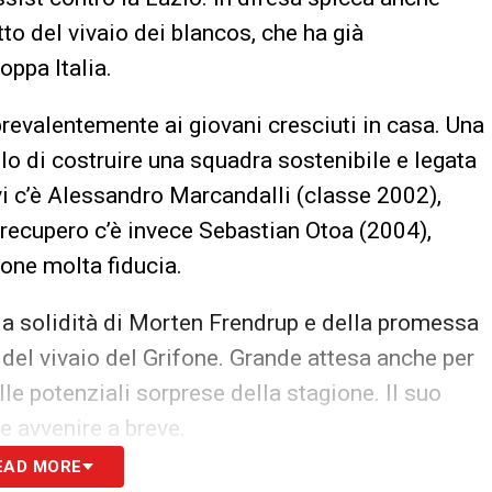
o del vivaio dei blancos, che ha già
ppa Italia.
prevalentemente ai giovani cresciuti in casa. Una
lo di costruire una squadra sostenibile e legata
ivi c’è Alessandro Marcandalli (classe 2002),
 recupero c’è invece Sebastian Otoa (2004),
pone molta fiducia.
la solidità di Morten Frendrup e della promessa
l vivaio del Grifone. Grande attesa anche per
e potenziali sorprese della stagione. Il suo
e avvenire a breve.
EAD MORE
rano anche altri profili interessanti: il rientrante