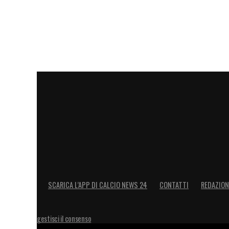
Gronbaek (2001), nazionale danese, l’isl
Lorenzo Colombo (2002), arrivato dal Mil
ultimi, vanno segnalati i giovanissimi Fin
reduci dagli impegni con l’Under 21 e pro
Il
Genoa
, quindi, prosegue nella sua mi
uno dei club italiani più attenti allo svil
filosofica che lunedì andrà in scena anche
LA PLAYLIST DELLE NOSTRE TOP NEW
SCARICA L’APP DI CALCIO NEWS 24
CONTATTI
REDAZION
gestisci il consenso