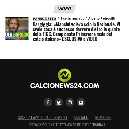
VIDEO
1 settimana ago
Alberto Petrosilli
HANNO DETTO
Bargiggia: «Mancini voleva solo la Nazionale. Vi
svelo cosa è successo davvero dietro le quinte
della FIGC. Campionato Primavera male del
calcio italiano» ESCLUSIVA e VIDEO
SCARICA L’APP DI CALCIO NEWS 24
CONTATTI
REDAZIONE
PRIVACY POLICY E TRATTAMENTO DEI DATI PERSONALI