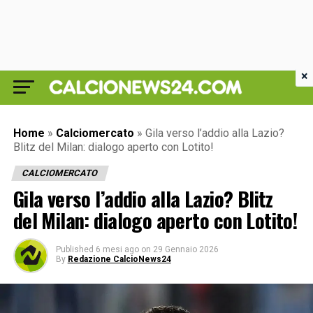
×
Home
»
Calciomercato
»
Gila verso l’addio alla Lazio?
Blitz del Milan: dialogo aperto con Lotito!
CALCIOMERCATO
Gila verso l’addio alla Lazio? Blitz
del Milan: dialogo aperto con Lotito!
Published
6 mesi ago
on
29 Gennaio 2026
By
Redazione CalcioNews24