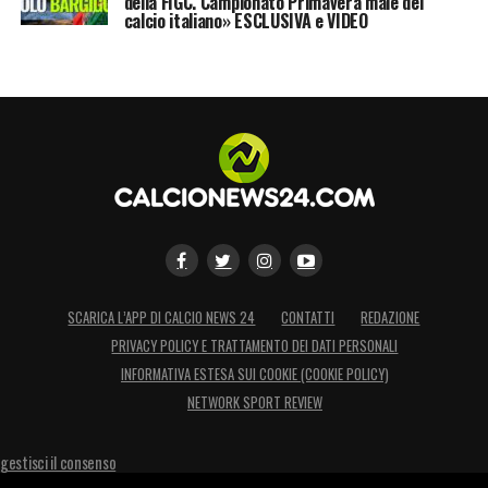
della FIGC. Campionato Primavera male del
calcio italiano» ESCLUSIVA e VIDEO
SCARICA L’APP DI CALCIO NEWS 24
CONTATTI
REDAZIONE
PRIVACY POLICY E TRATTAMENTO DEI DATI PERSONALI
INFORMATIVA ESTESA SUI COOKIE (COOKIE POLICY)
NETWORK SPORT REVIEW
gestisci il consenso