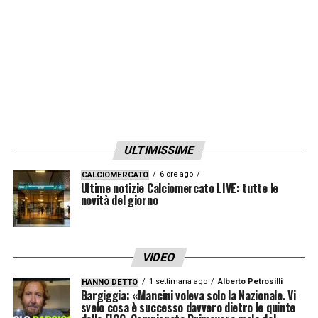
Ogni
GOL
in Champions League è un colpo
vincente. Fino a
70€
di bonus per te.
Ricevi 1€ per ogni gol segnato da tutte le
squadre fino a un massimo di 70€
Verifica termini e condizioni su
Lottomatica
e
Goldbet
ULTIMISSIME
LA PLAYLIST DELLE NOSTRE TOP NEWS
6 ore ago
CALCIOMERCATO
Ultime notizie Calciomercato LIVE: tutte le
novità del giorno
VIDEO
1 settimana ago
Alberto Petrosilli
HANNO DETTO
Bargiggia: «Mancini voleva solo la Nazionale. Vi
svelo cosa è successo davvero dietro le quinte