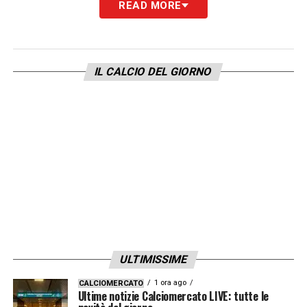
READ MORE
aiuta un po’, ma molti sbagliano. Pensano
che siccome sono stati grandi giocatori
allora saranno grandi allenatori. Io soffro
IL CALCIO DEL GIORNO
perché non posso più giocare, aiutare i miei
compagni, incidere, giocare e vincere. Mi
sentivo vivo, entravo in campo e uno doveva
vincere. Per me perdere era difficile, ma non
siamo supereroi. Se non vincevo era come
se non fossi vivo. La parte più difficile del
mio lavoro è non poter aiutare giocatori,
allenatori, tifosi, club. Sto imparando a farlo
in un altro modo, ma è difficile perché ho
ULTIMISSIME
vissuto quell’adrenalina per 25 anni. Sto
1 ora ago
CALCIOMERCATO
migliorando, ma se un giocatore vuole
Ultime notizie Calciomercato LIVE: tutte le