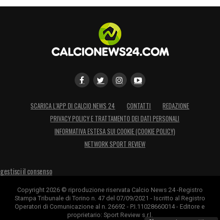
SCARICA L’APP DI CALCIO NEWS 24
CONTATTI
REDAZIONE
PRIVACY POLICY E TRATTAMENTO DEI DATI PERSONALI
INFORMATIVA ESTESA SUI COOKIE (COOKIE POLICY)
NETWORK SPORT REVIEW
gestisci il consenso
Copyright 2026 © riproduzione riservata Calcio News 24 -Registro
Stampa Tribunale di Torino n. 47 del 07/09/2021 - Iscritto al Registro
Operatori di Comunicazione al n. 26692 - P.I.11028660014 - Editore e
proprietario: Sport Review s.r.l.