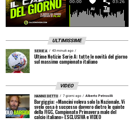
una prova di maturità in un momento
delicatissimo.
LA PLAYLIST DELLE NOSTRE TOP NEWS
ULTIMISSIME
43 minuti ago
SERIE A
Ultime Notizie Serie A: tutte le novità del giorno
sul massimo campionato italiano
VIDEO
7 giorni ago
Alberto Petrosilli
HANNO DETTO
Bargiggia: «Mancini voleva solo la Nazionale. Vi
svelo cosa è successo davvero dietro le quinte
della FIGC. Campionato Primavera male del
calcio italiano» ESCLUSIVA e VIDEO