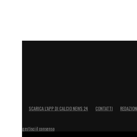
fare, e San Siro non potrà diventare la no
immaginare Lukaku protagonista nel brev
ancora due o tre settimane di lavoro, in
mescolarsi. I muscoli, però, impongono p
gestito senza rischi.
Il bilancio è pesante. Quattro mesi e me
diventeranno oltre cinque, hanno cancella
della vetrina Champions. A Castel Volturn
con previsioni avventate. Meglio attende
con una realtà che, finora, è stata più dur
SCARICA L’APP DI CALCIO NEWS 24
CONTATTI
REDAZION
LA PLAYLIST DELLE NOSTRE TOP NEW
gestisci il consenso