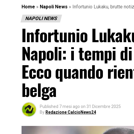
Home
»
Napoli News
»
Infortunio Lukaku, brutte noti
NAPOLI NEWS
Infortunio Lukaku
Napoli: i tempi d
Ecco quando rient
belga
Published
7 mesi ago
on
31 Dicembre 2025
By
Redazione CalcioNews24