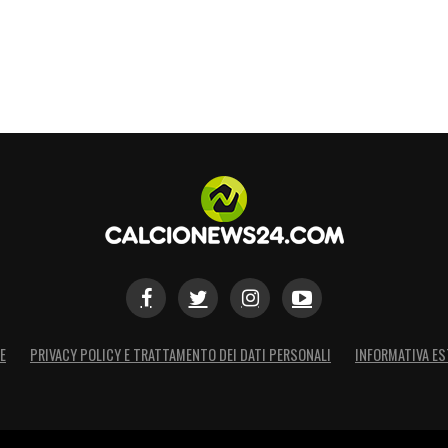
tte del ritorno. Anzi, è praticamente impossibile
e periodo. Con un cauto ottimismo, serviranno
 cui malinconia e insofferenza continueranno a
rudenza assoluta: l’
infortunio di Lukaku
va
zzo già trascorsi, che probabilmente
to quasi un intero girone d’andata e gran parte
o nessuno vuole sfidare la sorte o il destino
re, passo dopo passo, evitando nuove collisioni
a di qualsiasi aspettativa.
E
PRIVACY POLICY E TRATTAMENTO DEI DATI PERSONALI
INFORMATIVA ES
S