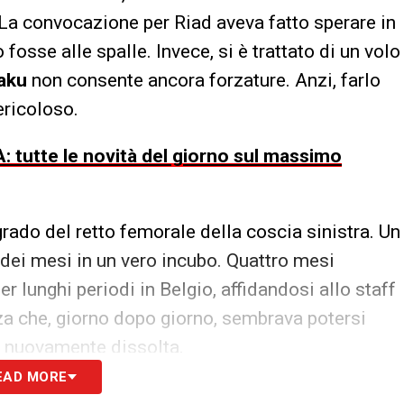
. La convocazione per Riad aveva fatto sperare in
fosse alle spalle. Invece, si è trattato di un volo
kaku
non consente ancora forzature. Anzi, farlo
ericoloso.
: tutte le novità del giorno sul massimo
grado del retto femorale della coscia sinistra. Un
dei mesi in un vero incubo. Quattro mesi
er lunghi periodi in Belgio, affidandosi allo staff
a che, giorno dopo giorno, sembrava potersi
 è nuovamente dissolta.
EAD MORE
, er la sfida contro la Roma non c’è nulla da