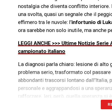
nostalgia che diventa conflitto interiore
una svolta, quasi un segnale che il peggio 
effimero tra le nuvole: l’
infortunio di Lu
ora sarebbe non solo inutile, ma anche p
LEGGI ANCHE >>> Ultime Notizie Serie A
campionato italiano
La diagnosi parla chiaro: lesione di alto 
problema serio, trasformato col passare 
abbondanti trascorsi lontano dall’Italia, p
personale e aggrappandosi a una speranz
rafforzare. Ieri, però, quella speranza si
R
Come riportato da La Gazzetta dello Sport